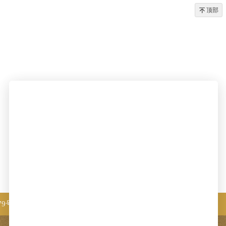
顶部
浙公网安备 33030402000483号
79号