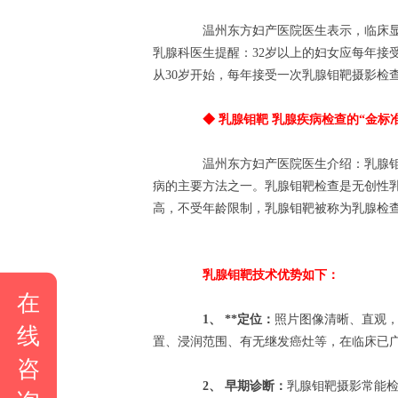
温州东方妇产医院医生表示，临床显示
乳腺科医生提醒：32岁以上的妇女应每年接
从30岁开始，每年接受一次乳腺钼靶摄影检
◆ 乳腺钼靶 乳腺疾病检查的“金标准
温州东方妇产医院医生介绍：乳腺钼靶
病的主要方法之一。乳腺钼靶检查是无创性
高，不受年龄限制，乳腺钼靶被称为乳腺检
乳腺钼靶技术优势如下：
在
1、 **定位：
照片图像清晰、直观，
线
置、浸润范围、有无继发癌灶等，在临床已
咨
2、 早期诊断：
乳腺钼靶摄影常能