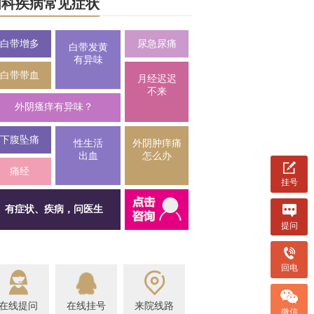
妇科疾病常见症状
白带增多
尿急尿痛
[
白带发黄
有异味
白带带血
月经迟迟
不来
外阴瘙痒有异味？
下腹坠痛
性生活
外阴肿痒痛
出血
怎么办
痛经
挂号
有症状、疾病，问医生
提问
回电
在线提问
在线挂号
来院线路
微信