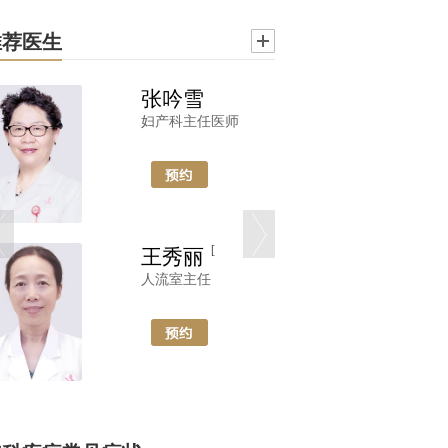
推荐医生
张吟雪
妇产科主任医师
副
[
[
王秀丽
人流室主任
郑敏
温州医学院附属第二医院乳